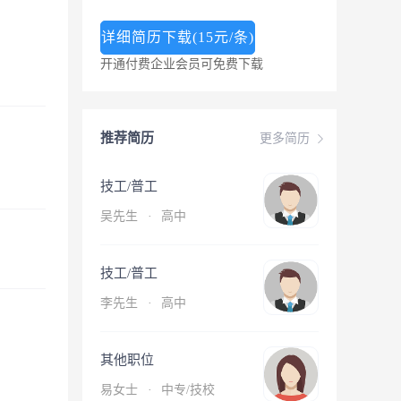
详细简历下载(15元/条)
开通付费企业会员可免费下载
推荐简历
更多简历
技工/普工
吴先生
·
高中
技工/普工
李先生
·
高中
其他职位
易女士
·
中专/技校