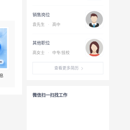
销售岗位
袁先生
·
高中
其他职位
高女士
·
中专/技校
查看更多简历
息
微信扫一扫找工作