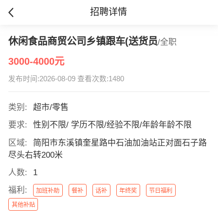
招聘详情
休闲食品商贸公司乡镇跟车(送货员
/全职
3000-4000元
发布时间:2026-08-09 查看次数:1480
类别:
超市/零售
要求:
性别不限/ 学历不限/经验不限/年龄年龄不限
区域:
简阳市东溪镇奎星路中石油加油站正对面石子路
尽头右转200米
人数:
1
福利:
加班补助
餐补
话补
年终奖
节日福利
其他补贴