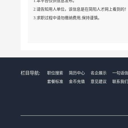
1.本平台仅供信息发布。
2.请告知用人单位，该信息是在简阳人才网上看到的
3.求职过程中请勿缴纳费用,保持谨慎。
栏目导航:
职位搜索
简历中心
名企展示
一句话
套餐标准
金币充值
意见建议
联系我