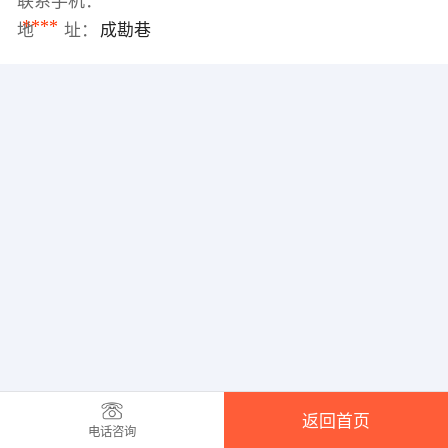
联系手机：
****
地 址：
成勘巷
返回首页
电话咨询